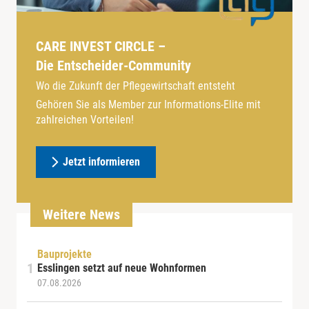
CARE INVEST CIRCLE –
Die Entscheider-Community
Wo die Zukunft der Pflegewirtschaft entsteht
Gehören Sie als Member zur Informations-Elite mit
zahlreichen Vorteilen!
Jetzt informieren
Weitere News
Bauprojekte
Esslingen setzt auf neue Wohnformen
07.08.2026