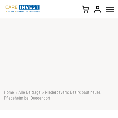
Z
u
m
I
n
h
a
l
t
s
p
r
i
n
g
e
Home
»
Alle Beiträge
»
Niederbayern: Bezirk baut neues
n
Pflegeheim bei Deggendorf