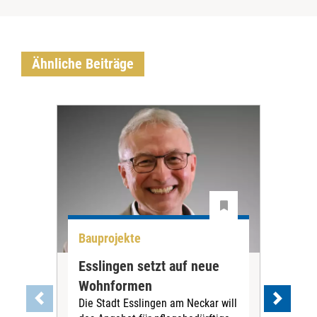
Ähnliche Beiträge
Bauprojekte
Bau
Esslingen setzt auf neue
Neu
Wohnformen
Cur
Die Stadt Esslingen am Neckar will
Pe