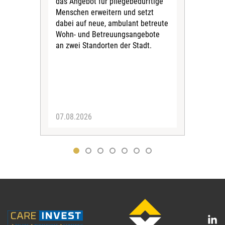
das Angebot für pflegebedürftige
Der 
Menschen erweitern und setzt
im 
dabei auf neue, ambulant betreute
neu
Wohn- und Betreuungsangebote
wird
an zwei Standorten der Stadt.
Com
07.08.2026
04.