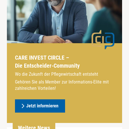
CARE INVEST CIRCLE –
Die Entscheider-Community
Wo die Zukunft der Pflegewirtschaft entsteht
Gehören Sie als Member zur Informations-Elite mit
zahlreichen Vorteilen!
Jetzt informieren
Weitere News