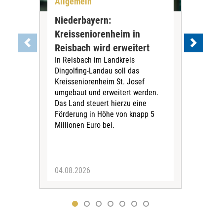
Allgemein
All
Niederbayern:
DAK
Kreisseniorenheim in
Pr
Reisbach wird erweitert
Ko
In Reisbach im Landkreis
Die
Dingolfing-Landau soll das
Gesu
Kreisseniorenheim St. Josef
Jah
umgebaut und erweitert werden.
Alle
Das Land steuert hierzu eine
Kra
Förderung in Höhe von knapp 5
Kass
Millionen Euro bei.
insg
Euro
04.08.2026
31.