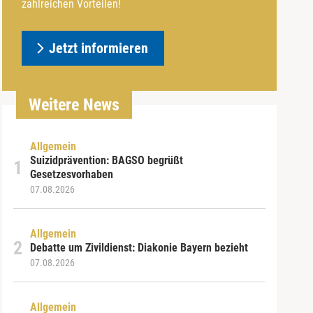
zahlreichen Vorteilen!
Jetzt informieren
Weitere News
Allgemein
Suizidprävention: BAGSO begrüßt
Gesetzesvorhaben
07.08.2026
Allgemein
Debatte um Zivildienst: Diakonie Bayern bezieht
07.08.2026
Allgemein