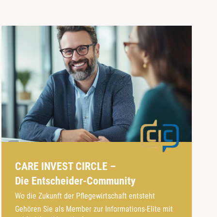
CARE INVEST CIRCLE –
Die Entscheider-Community
Wo die Zukunft der Pflegewirtschaft entsteht
Gehören Sie als Member zur Informations-Elite mit