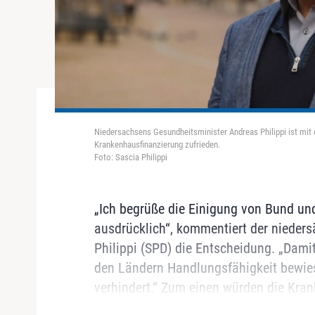
Niedersachsens Gesundheitsminister Andreas Philippi ist mit
Krankenhausfinanzierung zufrieden.
Foto: Sascia Philippi
„Ich begrüße die Einigung von Bund u
ausdrücklich“, kommentiert der nieder
Philippi (SPD) die Entscheidung. „Dam
den Ländern Handlungsfähigkeit bewies
verhindert.“ Zum einen würden die Kran