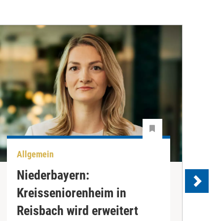
Allgemein
A
Niederbayern:
Kreisseniorenheim in
Reisbach wird erweitert