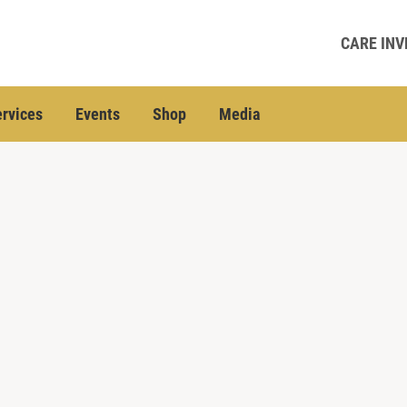
CARE INV
rvices
Events
Shop
Media