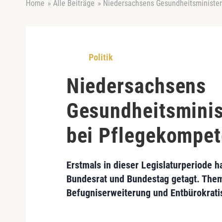
Home
»
Alle Beiträge
»
Niedersachsens Gesundheitsminister
Politik
Niedersachsens
Gesundheitsminis
bei Pflegekompe
Erstmals in dieser Legislaturperiode 
Bundesrat und Bundestag getagt. Them
Befugniserweiterung und Entbürokratis