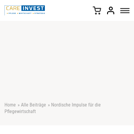
Z
u
m
I
n
h
a
l
t
s
p
r
i
n
g
e
Home
»
Alle Beiträge
»
Nordische Impulse für die
n
Pflegewirtschaft