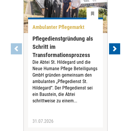
Ambulanter Pflegemarkt
Unt
Pflegedienstgründung als
AWO
Schritt im
Eig
Der 
Transformationsprozess
Krei
Die Abtei St. Hildegard und die
Biel
Neue Humane Pflege Beteiligungs
Amts
GmbH gründen gemeinsam den
Dur
ambulanten „Pflegedienst St.
Eig
Hildegard“. Der Pflegedienst sei
bean
ein Baustein, die Abtei
Verf
schrittweise zu einem...
31.07.2026
30.