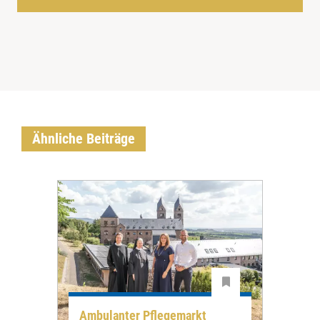
Ähnliche Beiträge
Ambulanter Pflegemarkt
Unt