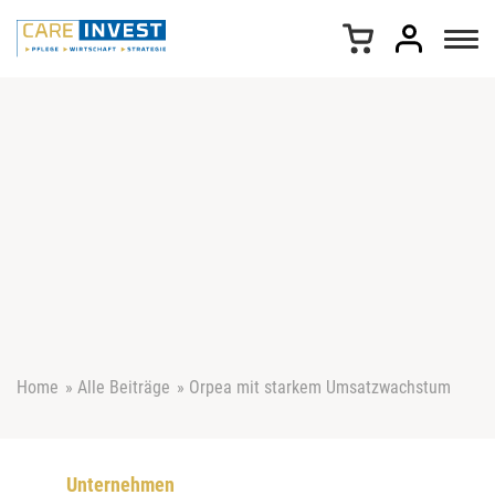
Z
u
m
I
n
h
a
l
t
s
p
r
i
n
g
e
Home
»
Alle Beiträge
»
Orpea mit starkem Umsatzwachstum
n
Unternehmen