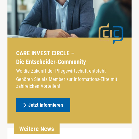
CARE INVEST CIRCLE –
Die Entscheider-Community
Wo die Zukunft der Pflegewirtschaft entsteht
Gehören Sie als Member zur Informations-Elite mit
zahlreichen Vorteilen!
Jetzt informieren
Weitere News