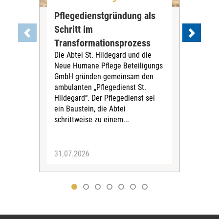
Pflegedienstgründung als
AWO
Schritt im
Eig
Der 
Transformationsprozess
Krei
Die Abtei St. Hildegard und die
Biel
Neue Humane Pflege Beteiligungs
Amts
GmbH gründen gemeinsam den
Dur
ambulanten „Pflegedienst St.
Eig
Hildegard“. Der Pflegedienst sei
bean
ein Baustein, die Abtei
Verf
schrittweise zu einem...
31.07.2026
30.