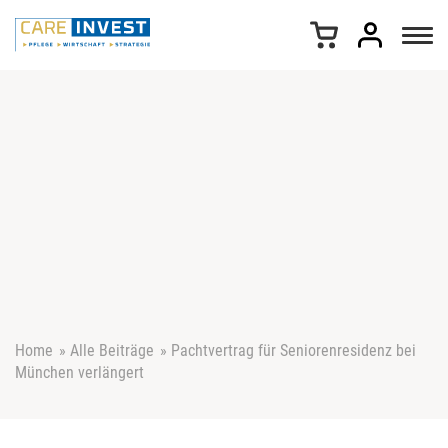
Z
u
m
I
n
h
a
l
t
s
p
r
i
n
g
e
Home
»
Alle Beiträge
»
Pachtvertrag für Seniorenresidenz bei
n
München verlängert