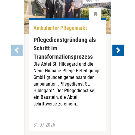
Ambulanter Pflegemarkt
Unt
Pflegedienstgründung als
AWO
Schritt im
Eig
Der 
Transformationsprozess
Krei
Die Abtei St. Hildegard und die
Biel
Neue Humane Pflege Beteiligungs
Amts
GmbH gründen gemeinsam den
Dur
ambulanten „Pflegedienst St.
Eig
Hildegard“. Der Pflegedienst sei
bean
ein Baustein, die Abtei
Verf
schrittweise zu einem...
31.07.2026
30.