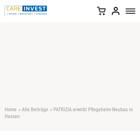
Z
u
m
I
n
h
a
l
t
s
p
r
i
n
g
e
Home
»
Alle Beiträge
»
PATRIZIA erwirbt Pflegeheim-Neubau in
n
Hessen