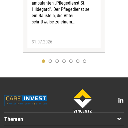
Dur
ambulanten „Pflegedienst St.
Eig
Hildegard“. Der Pflegedienst sei
bean
ein Baustein, die Abtei
Verf
schrittweise zu einem...
31.07.2026
30.
Themen