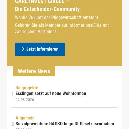
CARE INVEST CIRCLE –
Die Entscheider-Community
Wo die Zukunft der Pflegewirtschaft entsteht
Gehören Sie als Member zur Informations-Elite mit
zahlreichen Vorteilen!
Jetzt informieren
Weitere News
Bauprojekte
Esslingen setzt auf neue Wohnformen
07.08.2026
Allgemein
Suizidprävention: BAGSO begrüßt Gesetzesvorhaben