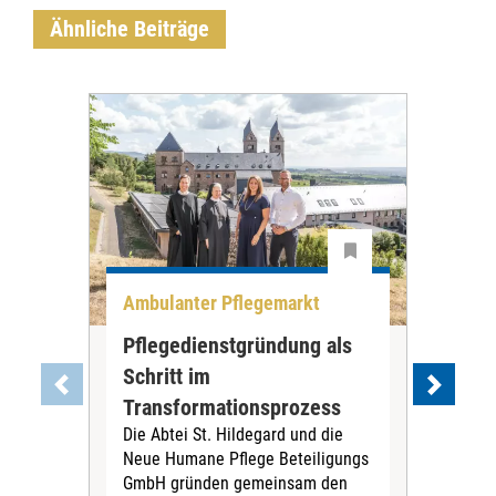
Ähnliche Beiträge
Ambulanter Pflegemarkt
Unt
Pflegedienstgründung als
AWO
Schritt im
Eig
Der 
Transformationsprozess
Krei
Die Abtei St. Hildegard und die
Biel
Neue Humane Pflege Beteiligungs
Amts
GmbH gründen gemeinsam den