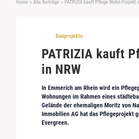
Home
»
Alle Beiträge
»
PATRIZIA kauft Pflege-Wohn-Projekt 
Bauprojekte
PATRIZIA kauft P
in NRW
In
Emmerich am Rhein
wird ein
Pflege
Wohnungen im Rahmen eines städtebau
Gelände der ehemaligen Moritz von Nas
Immobilien AG
hat das Pflegeprojekt g
Evergreen
.