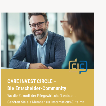
CARE INVEST CIRCLE –
Die Entscheider-Community
Wo die Zukunft der Pflegewirtschaft entsteht
Gehören Sie als Member zur Informations-Elite mit