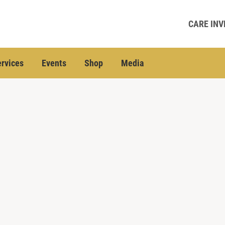
CARE INV
rvices
Events
Shop
Media