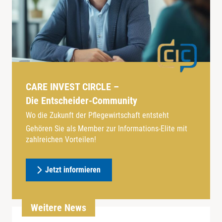
CARE INVEST CIRCLE –
Die Entscheider-Community
Wo die Zukunft der Pflegewirtschaft entsteht
Gehören Sie als Member zur Informations-Elite mit
zahlreichen Vorteilen!
Jetzt informieren
Weitere News