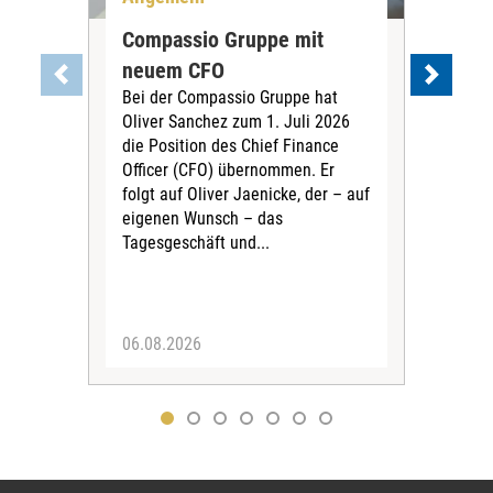
Compassio Gruppe mit
Car
neuem CFO
Vor
Bei der Compassio Gruppe hat
ger
Oliver Sanchez zum 1. Juli 2026
Der 
die Position des Chief Finance
Nac
Officer (CFO) übernommen. Er
202
folgt auf Oliver Jaenicke, der – auf
Vors
eigenen Wunsch – das
Ste
Tagesgeschäft und...
den 
Vors
06.08.2026
05.