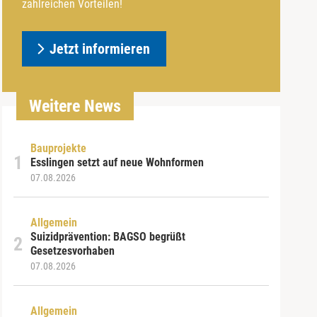
zahlreichen Vorteilen!
Jetzt informieren
Weitere News
Bauprojekte
Esslingen setzt auf neue Wohnformen
07.08.2026
Allgemein
Suizidprävention: BAGSO begrüßt
Gesetzesvorhaben
07.08.2026
Allgemein