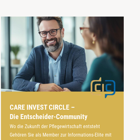
CARE INVEST CIRCLE –
Die Entscheider-Community
Wo die Zukunft der Pflegewirtschaft entsteht
Gehören Sie als Member zur Informations-Elite mit