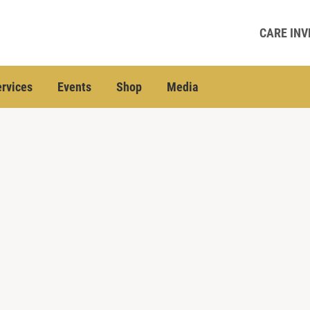
CARE INV
rvices
Events
Shop
Media