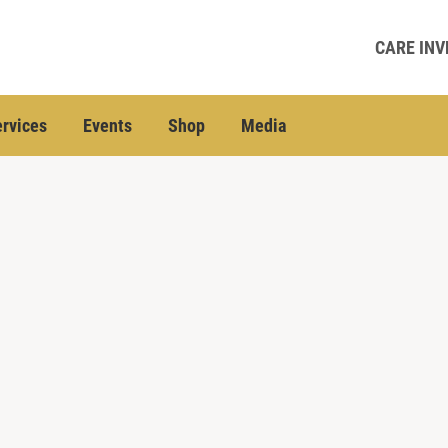
CARE INV
rvices
Events
Shop
Media