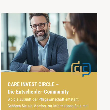
CARE INVEST CIRCLE –
Die Entscheider-Community
Wo die Zukunft der Pflegewirtschaft entsteht
Gehören Sie als Member zur Informations-Elite mit