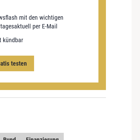
sflash mit den wichtigen
tagesaktuell per E-Mail
t kündbar
ratis testen
Bund
Finanzierung