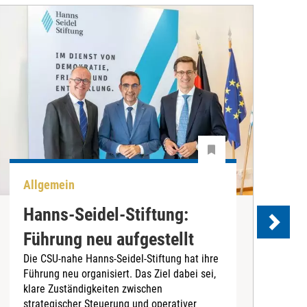
Allgemein
P
Hanns-Seidel-Stiftung:
Führung neu aufgestellt
Die CSU-nahe Hanns-Seidel-Stiftung hat ihre
Führung neu organisiert. Das Ziel dabei sei,
D
klare Zuständigkeiten zwischen
B
strategischer Steuerung und operativer