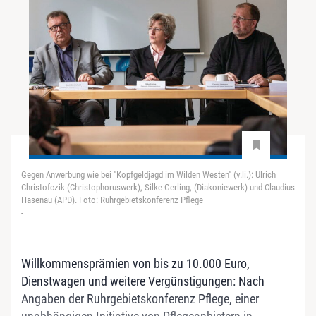
Gegen Anwerbung wie bei "Kopfgeldjagd im Wilden Westen" (v.li.): Ulrich
Christofczik (Christophoruswerk), Silke Gerling, (Diakoniewerk) und Claudius
Hasenau (APD). Foto: Ruhrgebietskonferenz Pflege
-
Willkommensprämien von bis zu 10.000 Euro,
Dienstwagen und weitere Vergünstigungen: Nach
Angaben der Ruhrgebietskonferenz Pflege, einer