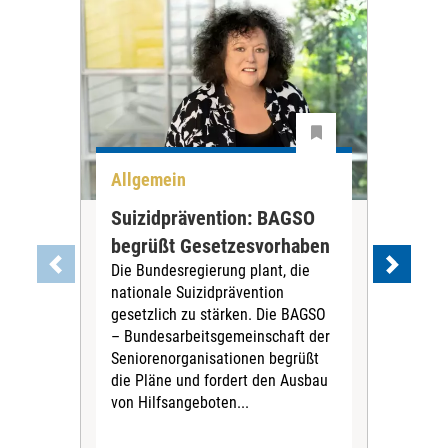
Allgemein
All
Suizidprävention: BAGSO
Deb
begrüßt Gesetzesvorhaben
Dia
Die Bundesregierung plant, die
Ste
nationale Suizidprävention
„Ein
gesetzlich zu stärken. Die BAGSO
zum 
– Bundesarbeitsgemeinschaft der
Fac
Seniorenorganisationen begrüßt
soz
die Pläne und fordert den Ausbau
Wehr
von Hilfsangeboten...
Sabi
der 