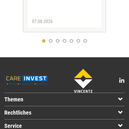
07.08.2026
07.
Themen
Rechtliches
Service