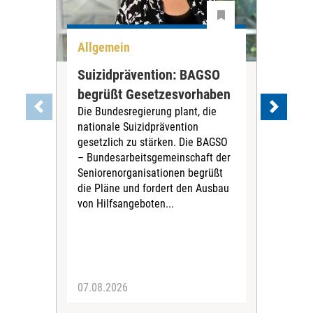
Allgemein
All
Suizidprävention: BAGSO
Deb
begrüßt Gesetzesvorhaben
Dia
Die Bundesregierung plant, die
Ste
nationale Suizidprävention
„Ein
gesetzlich zu stärken. Die BAGSO
zum 
– Bundesarbeitsgemeinschaft der
Fac
Seniorenorganisationen begrüßt
soz
die Pläne und fordert den Ausbau
Wehr
von Hilfsangeboten...
Sabi
der 
07.08.2026
07.