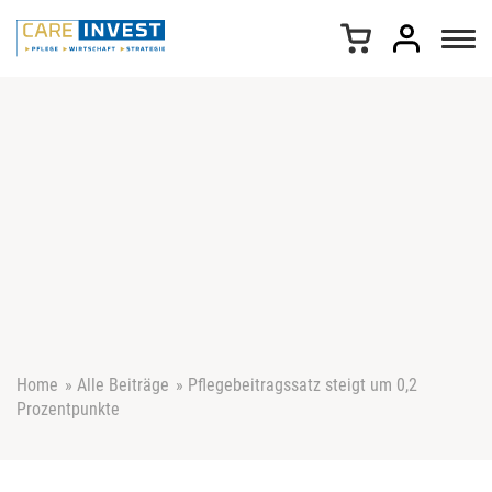
Z
u
m
I
n
h
a
l
t
s
p
r
i
n
g
e
Home
»
Alle Beiträge
»
Pflegebeitragssatz steigt um 0,2
n
Prozentpunkte