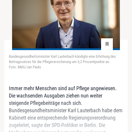
Bundesgesundheitsminister Karl Lauterbach kündigte eine Erhöhung des
Beitragssatzes für die Pflegeversicherung um 0,2 Prozentpunkte an.
Foto: BMG/Jan Pauls
Immer mehr Menschen sind auf Pflege angewiesen.
Die wachsenden Ausgaben ziehen nun weiter
steigende Pflegebeiträge nach sich.
Bundesgesundheitsminister Karl Lauterbach habe dem
Kabinett eine entsprechende Regierungsverordnung
zugeleitet, sagte der SPD-Politiker in Berlin. Die