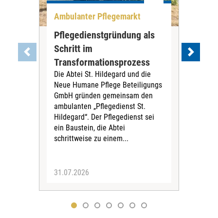
Ambulanter Pflegemarkt
Unt
Pflegedienstgründung als
AWO
Schritt im
Eig
Der 
Transformationsprozess
Krei
Die Abtei St. Hildegard und die
Biel
Neue Humane Pflege Beteiligungs
Amts
GmbH gründen gemeinsam den
Dur
ambulanten „Pflegedienst St.
Eig
Hildegard“. Der Pflegedienst sei
bean
ein Baustein, die Abtei
Verf
schrittweise zu einem...
31.07.2026
30.