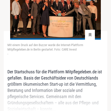
Mit einem Druck auf den Buzzer wurde die Internet-Plattform
Mitpflegeleben.de in Berlin gestartet. Foto: CARE Invest
-
Der Startschuss für die Plattform Mitpflegeleben.de ist
gefallen. Basis der Geschäftsidee von Deutschlands
größtem ökumenischen Start-up ist die Vermittlung,
Beratung und Information über soziale und
pflegerische Services. Gemeinsam mit den
Gründungsgesellschaftern – alle aus der Pflege- und
Sozialwirtschaft – konnte...