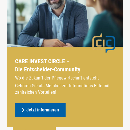
CARE INVEST CIRCLE –
Die Entscheider-Community
Wo die Zukunft der Pflegewirtschaft entsteht
Gehören Sie als Member zur Informations-Elite mit
zahlreichen Vorteilen!
Jetzt informieren