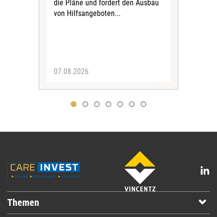
die Pläne und fordert den Ausbau
Wehr
von Hilfsangeboten...
Sabi
der 
07.08.2026
07.
Themen