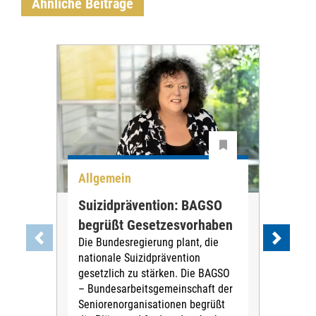
Ähnliche Beiträge
Allgemein
All
Suizidprävention: BAGSO
Deb
begrüßt Gesetzesvorhaben
Dia
Die Bundesregierung plant, die
Ste
nationale Suizidprävention
„Ein
gesetzlich zu stärken. Die BAGSO
zum 
– Bundesarbeitsgemeinschaft der
Fac
Seniorenorganisationen begrüßt
soz