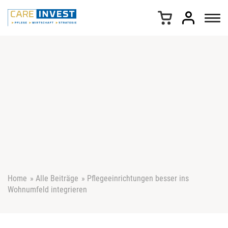
Z
u
m
I
n
h
a
l
t
s
p
r
i
n
g
e
Home
»
Alle Beiträge
»
Pflegeeinrichtungen besser ins
n
Wohnumfeld integrieren