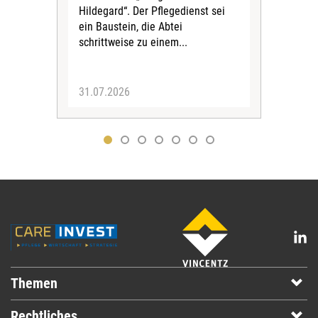
Eig
Hildegard“. Der Pflegedienst sei
bean
ein Baustein, die Abtei
Verf
schrittweise zu einem...
31.07.2026
30.
Themen
Rechtliches