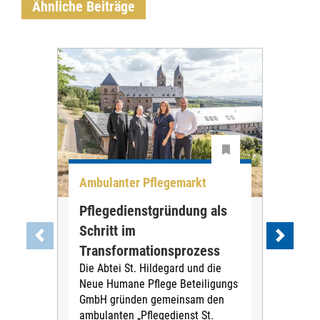
Ähnliche Beiträge
Ambulanter Pflegemarkt
Unt
Pflegedienstgründung als
AWO
Schritt im
Eig
Der 
Transformationsprozess
Krei
Die Abtei St. Hildegard und die
Biel
Neue Humane Pflege Beteiligungs
Amts
GmbH gründen gemeinsam den
Dur
ambulanten „Pflegedienst St.