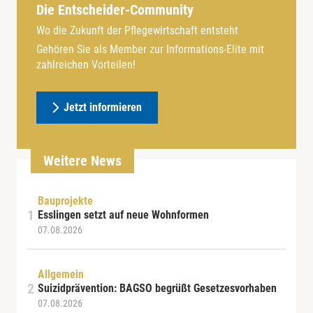
Die Entscheider-Community
Wo die Zukunft der Pflegewirtschaft entsteht
Gehören Sie als Member zur Informations-Elite mit
zahlreichen Vorteilen!
Jetzt informieren
Weitere News
Bauprojekte
Esslingen setzt auf neue Wohnformen
07.08.2026
Allgemein
Suizidprävention: BAGSO begrüßt Gesetzesvorhaben
07.08.2026