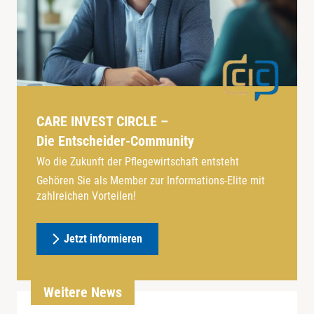
CARE INVEST CIRCLE –
Die Entscheider-Community
Wo die Zukunft der Pflegewirtschaft entsteht
Gehören Sie als Member zur Informations-Elite mit
zahlreichen Vorteilen!
Jetzt informieren
Weitere News