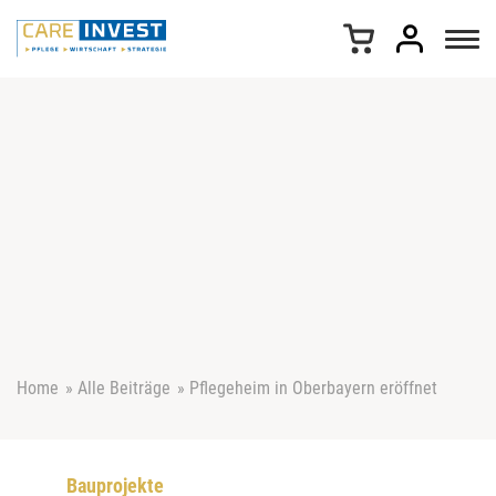
Z
u
m
I
n
h
a
l
t
s
p
r
i
n
g
e
Home
»
Alle Beiträge
»
Pflegeheim in Oberbayern eröffnet
n
Bauprojekte