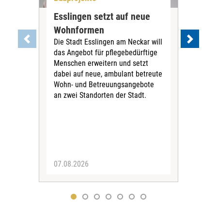
Esslingen setzt auf neue
Neu
Wohnformen
Cur
Die Stadt Esslingen am Neckar will
Pe
das Angebot für pflegebedürftige
Der 
Menschen erweitern und setzt
im 
dabei auf neue, ambulant betreute
neu
Wohn- und Betreuungsangebote
wird
an zwei Standorten der Stadt.
Com
07.08.2026
04.