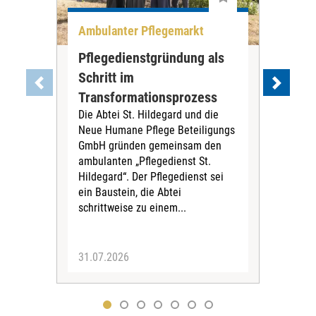
Ambulanter Pflegemarkt
Unt
Pflegedienstgründung als
AWO
Schritt im
Eig
Der 
Transformationsprozess
Krei
Die Abtei St. Hildegard und die
Biel
Neue Humane Pflege Beteiligungs
Amts
GmbH gründen gemeinsam den
Dur
ambulanten „Pflegedienst St.
Eig
Hildegard“. Der Pflegedienst sei
bean
ein Baustein, die Abtei
Verf
schrittweise zu einem...
31.07.2026
30.