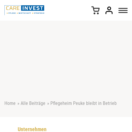
Z
u
m
I
n
h
a
l
t
s
p
r
i
n
g
e
Home
»
Alle Beiträge
»
Pflegeheim Peuke bleibt in Betrieb
n
Unternehmen