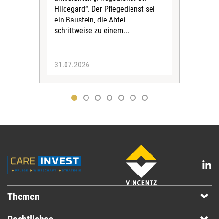
Eig
Hildegard“. Der Pflegedienst sei
bean
ein Baustein, die Abtei
Verf
schrittweise zu einem...
31.07.2026
30.
Themen