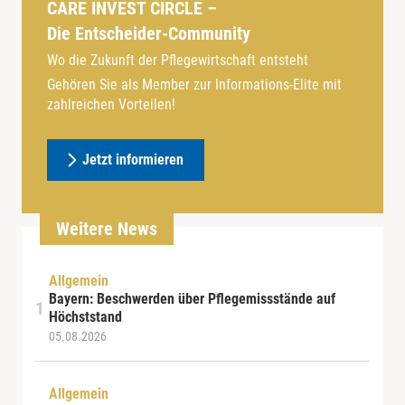
CARE INVEST CIRCLE –
Die Entscheider-Community
Wo die Zukunft der Pflegewirtschaft entsteht
Gehören Sie als Member zur Informations-Elite mit
zahlreichen Vorteilen!
Jetzt informieren
Weitere News
Allgemein
Bayern: Beschwerden über Pflegemissstände auf
Höchststand
05.08.2026
Allgemein