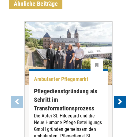
Ähnliche Beiträge
Ambulanter Pflegemarkt
Unt
Pflegedienstgründung als
AWO
Schritt im
Eig
Der 
Transformationsprozess
Krei
Die Abtei St. Hildegard und die
Biel
Neue Humane Pflege Beteiligungs
Amts
GmbH gründen gemeinsam den
Dur
ambulanten „Pflegedienst St.