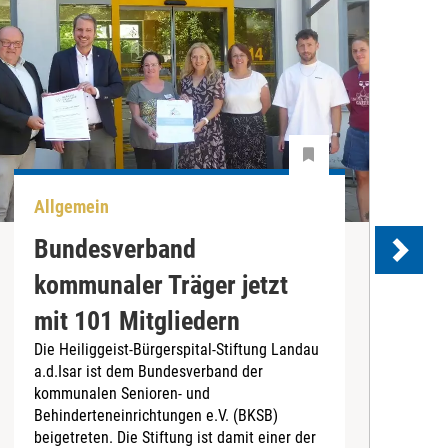
Allgemein
U
Bundesverband
kommunaler Träger jetzt
e
mit 101 Mitgliedern
Die Heiliggeist-Bürgerspital-Stiftung Landau
D
a.d.Isar ist dem Bundesverband der
C
kommunalen Senioren- und
T
Behinderteneinrichtungen e.V. (BKSB)
„
beigetreten. Die Stiftung ist damit einer der
e