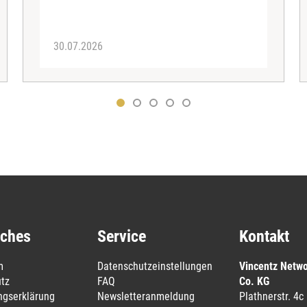
30.07.2026
iches
Service
Kontakt
m
Datenschutzeinstellungen
Vincentz Netw
tz
FAQ
Co. KG
ungserklärung
Newsletteranmeldung
Plathnerstr. 4c