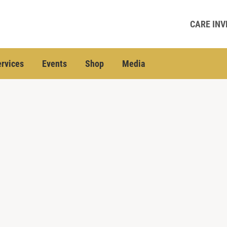
CARE INV
rvices
Events
Shop
Media