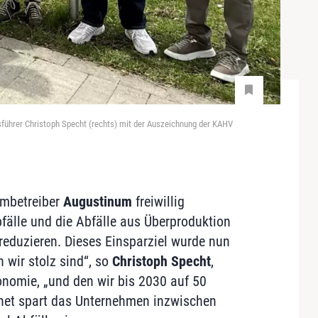
ührer Christoph Specht (rechts) mit der Auszeichnung der KAHV
imbetreiber
Augustinum
freiwillig
bfälle und die Abfälle aus Überproduktion
reduzieren. Dieses Einsparziel wurde nun
n wir stolz sind“, so
Christoph Specht
,
nomie, „und den wir bis 2030 auf 50
net spart das Unternehmen inzwischen