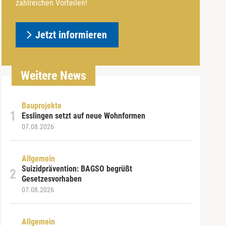
zahlreichen Vorteilen!
Jetzt informieren
Weitere News
Bauprojekte
Esslingen setzt auf neue Wohnformen
07.08.2026
Allgemein
Suizidprävention: BAGSO begrüßt
Gesetzesvorhaben
07.08.2026
Allgemein