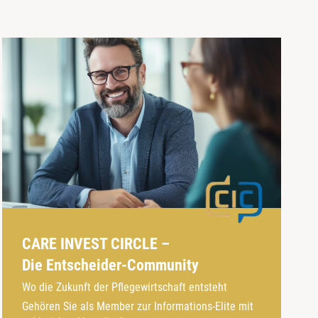
CARE INVEST CIRCLE –
Die Entscheider-Community
Wo die Zukunft der Pflegewirtschaft entsteht
Gehören Sie als Member zur Informations-Elite mit