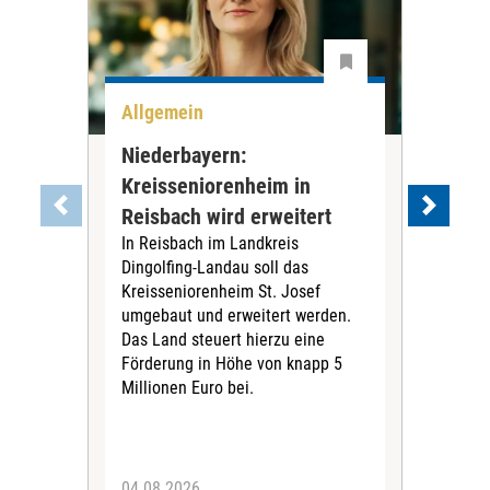
Allgemein
All
Niederbayern:
DAK
Kreisseniorenheim in
Pr
Reisbach wird erweitert
Ko
In Reisbach im Landkreis
Die
Dingolfing-Landau soll das
Gesu
Kreisseniorenheim St. Josef
Jah
umgebaut und erweitert werden.
Alle
Das Land steuert hierzu eine
Kra
Förderung in Höhe von knapp 5
Kass
Millionen Euro bei.
insg
Euro
04.08.2026
31.