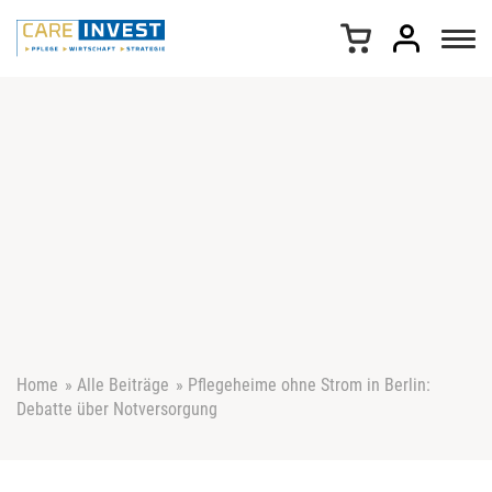
Z
u
m
I
n
h
a
l
t
s
p
r
i
n
g
e
Home
»
Alle Beiträge
»
Pflegeheime ohne Strom in Berlin:
n
Debatte über Notversorgung