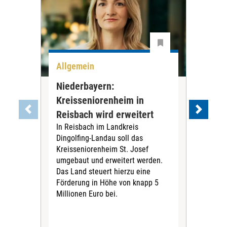
Allgemein
All
Niederbayern:
DAK
Kreisseniorenheim in
Pr
Reisbach wird erweitert
Ko
In Reisbach im Landkreis
Die
Dingolfing-Landau soll das
Gesu
Kreisseniorenheim St. Josef
Jah
umgebaut und erweitert werden.
Alle
Das Land steuert hierzu eine
Kra
Förderung in Höhe von knapp 5
Kass
Millionen Euro bei.
insg
Euro