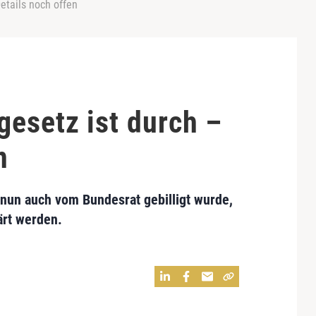
etails noch offen
esetz ist durch –
n
un auch vom Bundesrat gebilligt wurde,
ärt werden.