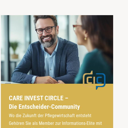
CARE INVEST CIRCLE –
Die Entscheider-Community
Wo die Zukunft der Pflegewirtschaft entsteht
Gehören Sie als Member zur Informations-Elite mit