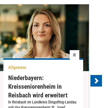
Allgemein
A
Niederbayern:
Kreisseniorenheim in
Reisbach wird erweitert
In Reisbach im Landkreis Dingolfing-Landau
D
soll das Kreisseniorenheim St. Josef
i