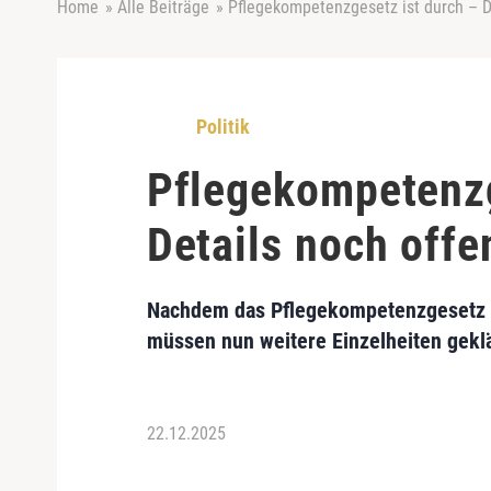
Home
»
Alle Beiträge
»
Pflegekompetenzgesetz ist durch – D
Politik
Pflegekompetenzg
Details noch offe
Nachdem das Pflegekompetenzgesetz n
müssen nun weitere Einzelheiten gekl
22.12.2025