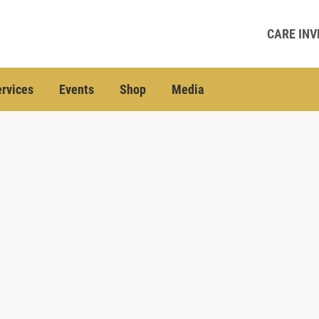
CARE INV
rvices
Events
Shop
Media