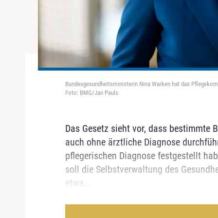
Bundesgesundheitsministerin Nina Warken hat das Pflegekom
Foto: BMG/Jan Pauls
Das Gesetz sieht vor, dass bestimmte 
auch ohne ärztliche Diagnose durchführ
pflegerischen Diagnose festgestellt ha
soll die Selbstverwaltung des Gesundhe
etwa...