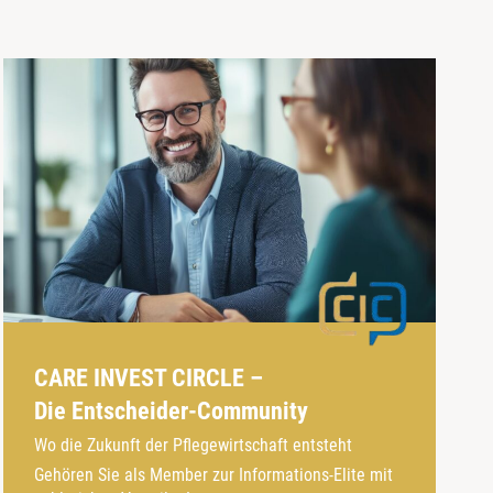
CARE INVEST CIRCLE –
Die Entscheider-Community
Wo die Zukunft der Pflegewirtschaft entsteht
Gehören Sie als Member zur Informations-Elite mit