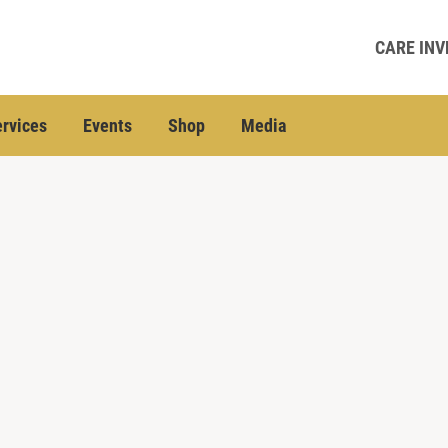
CARE INV
rvices
Events
Shop
Media