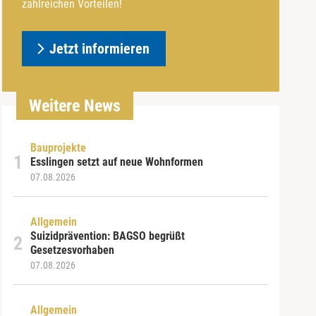
zahlreichen Vorteilen!
Jetzt informieren
Weitere News
Bauprojekte
Esslingen setzt auf neue Wohnformen
07.08.2026
Allgemein
Suizidprävention: BAGSO begrüßt
Gesetzesvorhaben
07.08.2026
Allgemein