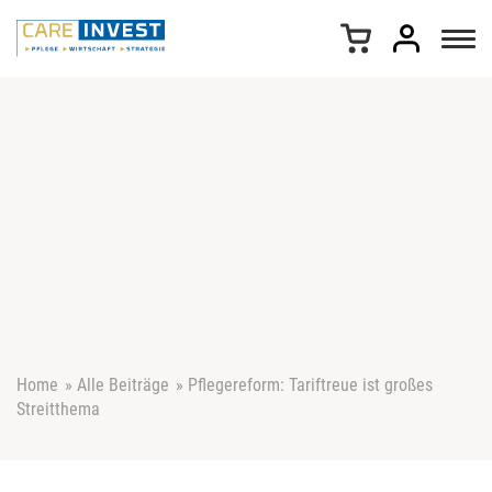
Z
u
m
I
n
h
a
l
t
s
p
r
i
n
g
e
Home
»
Alle Beiträge
»
Pflegereform: Tariftreue ist großes
n
Streitthema