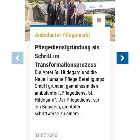
Ambulanter Pflegemarkt
Unt
Pflegedienstgründung als
AWO
Schritt im
Eig
Der 
Transformationsprozess
Krei
Die Abtei St. Hildegard und die
Biel
Neue Humane Pflege Beteiligungs
Amts
GmbH gründen gemeinsam den
Dur
ambulanten „Pflegedienst St.
Eig
Hildegard“. Der Pflegedienst sei
bean
ein Baustein, die Abtei
Verf
schrittweise zu einem...
31.07.2026
30.