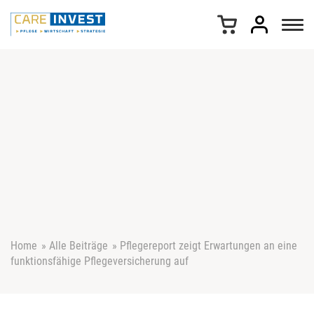
Z
u
m
I
n
h
a
l
t
s
p
r
i
n
g
e
Home
»
Alle Beiträge
»
Pflegereport zeigt Erwartungen an eine
n
funktionsfähige Pflegeversicherung auf