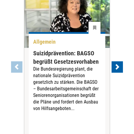
Allgemein
All
Suizidprävention: BAGSO
Deb
begrüßt Gesetzesvorhaben
Dia
Die Bundesregierung plant, die
Ste
nationale Suizidprävention
„Ein
gesetzlich zu stärken. Die BAGSO
zum 
– Bundesarbeitsgemeinschaft der
Fac
Seniorenorganisationen begrüßt
soz
die Pläne und fordert den Ausbau
Wehr
von Hilfsangeboten...
Sabi
der 