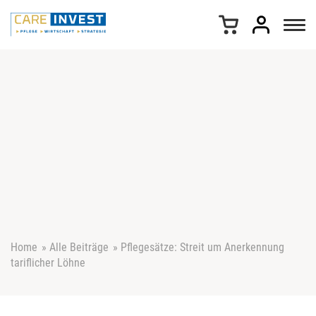
Z
u
m
I
n
h
a
l
t
s
p
r
i
n
g
e
Home
»
Alle Beiträge
»
Pflegesätze: Streit um Anerkennung
n
tariflicher Löhne