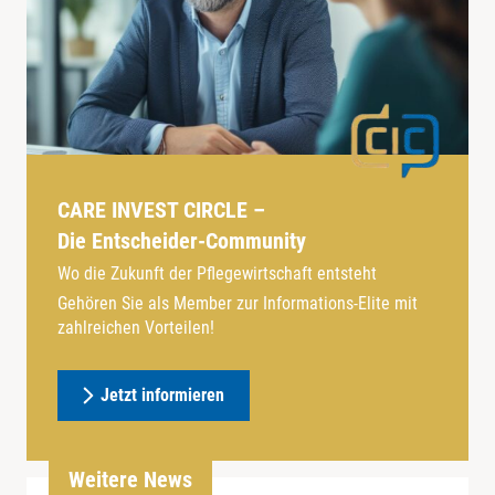
CARE INVEST CIRCLE –
Die Entscheider-Community
Wo die Zukunft der Pflegewirtschaft entsteht
Gehören Sie als Member zur Informations-Elite mit
zahlreichen Vorteilen!
Jetzt informieren
Weitere News