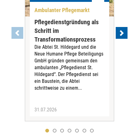
Ambulanter Pflegemarkt
Unt
Pflegedienstgründung als
AWO
Schritt im
Eig
Der 
Transformationsprozess
Krei
Die Abtei St. Hildegard und die
Biel
Neue Humane Pflege Beteiligungs
Amts
GmbH gründen gemeinsam den
Dur
ambulanten „Pflegedienst St.
Eig
Hildegard“. Der Pflegedienst sei
bean
ein Baustein, die Abtei
Verf
schrittweise zu einem...
31.07.2026
30.