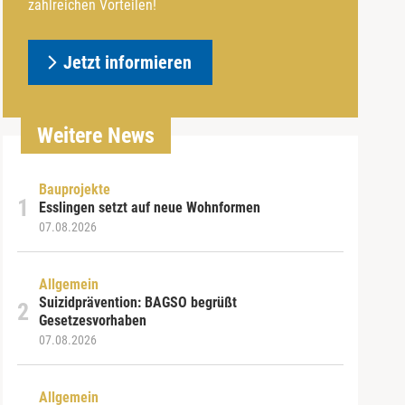
zahlreichen Vorteilen!
Jetzt informieren
Weitere News
Bauprojekte
Esslingen setzt auf neue Wohnformen
07.08.2026
Allgemein
Suizidprävention: BAGSO begrüßt
Gesetzesvorhaben
07.08.2026
Allgemein