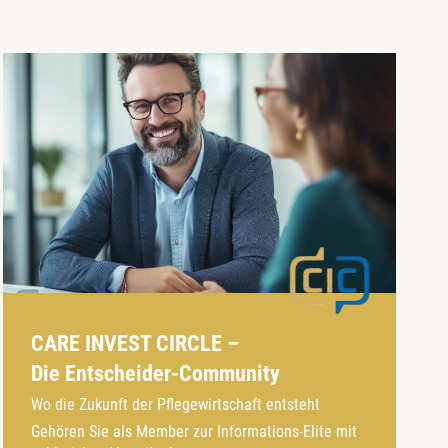
CARE INVEST CIRCLE –
Die Entscheider-Community
Wo die Zukunft der Pflegewirtschaft entsteht
Gehören Sie als Member zur Informations-Elite mit