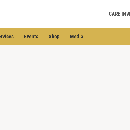
CARE INV
rvices
Events
Shop
Media