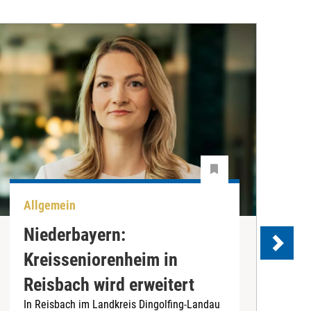
Allgemein
A
Niederbayern:
Kreisseniorenheim in
Reisbach wird erweitert
In Reisbach im Landkreis Dingolfing-Landau
D