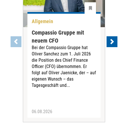
Allgemein
All
Compassio Gruppe mit
Car
neuem CFO
Vor
Bei der Compassio Gruppe hat
ger
Oliver Sanchez zum 1. Juli 2026
Der 
die Position des Chief Finance
Nac
Officer (CFO) übernommen. Er
202
folgt auf Oliver Jaenicke, der – auf
Vors
eigenen Wunsch – das
Ste
Tagesgeschäft und...
den 
Vors
06.08.2026
05.