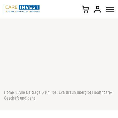
Z
u
m
I
n
h
a
l
t
s
p
r
i
n
g
e
Home
»
Alle Beiträge
»
Philips: Eva Braun übergibt Healthcare-
n
Geschäft und geht