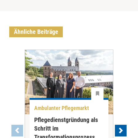
Ähnliche Beiträge
Ambulanter Pflegemarkt
Unt
Pflegedienstgründung als
AWO
Schritt im
Eig
Der 
Transformationsprozess