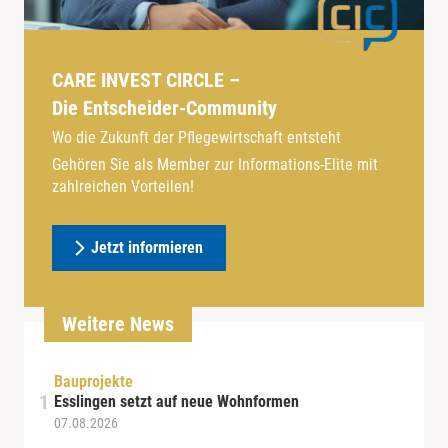
CARE INVEST CIRCLE –
Die Entscheider-Community
Wo die Zukunft der Pflegewirtschaft entsteht
Gehören Sie als Member zur Informations-Elite mit
zahlreichen Vorteilen!
Jetzt informieren
Weitere News
Bauprojekte
Esslingen setzt auf neue Wohnformen
07.08.2026