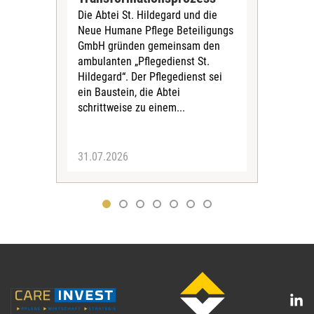
Krei
Die Abtei St. Hildegard und die
Biel
Neue Humane Pflege Beteiligungs
Amts
GmbH gründen gemeinsam den
Dur
ambulanten „Pflegedienst St.
Eig
Hildegard“. Der Pflegedienst sei
bean
ein Baustein, die Abtei
Verf
schrittweise zu einem...
31.07.2026
30.