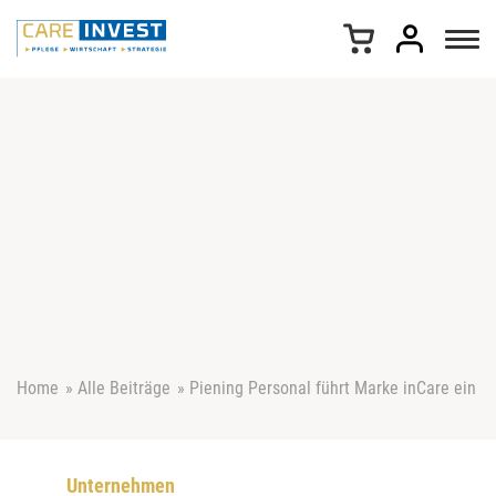
Z
u
m
I
n
h
a
l
t
s
p
r
i
n
g
e
Home
»
Alle Beiträge
»
Piening Personal führt Marke inCare ein
n
Unternehmen