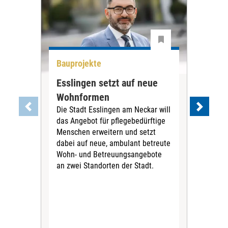
Bauprojekte
Bau
Esslingen setzt auf neue
Neu
Wohnformen
Cur
Die Stadt Esslingen am Neckar will
Pe
das Angebot für pflegebedürftige
Der 
Menschen erweitern und setzt
im 
dabei auf neue, ambulant betreute
neu
Wohn- und Betreuungsangebote
wird
an zwei Standorten der Stadt.
Com