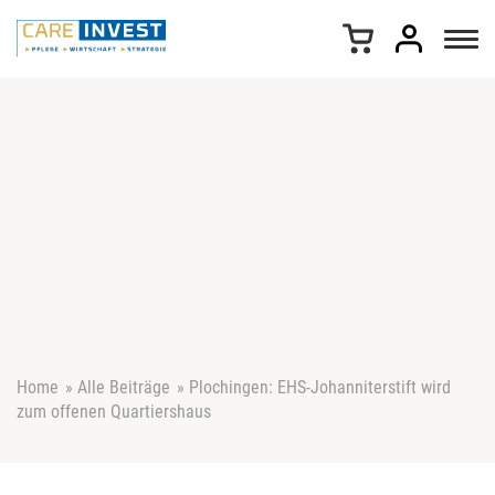
Z
u
m
I
n
h
a
l
t
s
p
r
i
n
g
e
Home
»
Alle Beiträge
»
Plochingen: EHS-Johanniterstift wird
n
zum offenen Quartiershaus