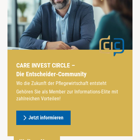
CARE INVEST CIRCLE –
Die Entscheider-Community
Wo die Zukunft der Pflegewirtschaft entsteht
Gehören Sie als Member zur Informations-Elite mit
zahlreichen Vorteilen!
Jetzt informieren