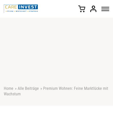
Z
u
m
I
n
h
a
l
t
s
p
r
i
n
g
e
Home
»
Alle Beiträge
»
Premium Wohnen: Feine Marktlücke mit
n
Wachstum