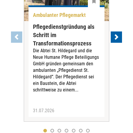
Ambulanter Pflegemarkt
Unt
Pflegedienstgründung als
AWO
Schritt im
Eig
Der 
Transformationsprozess
Krei
Die Abtei St. Hildegard und die
Biel
Neue Humane Pflege Beteiligungs
Amts
GmbH gründen gemeinsam den
Dur
ambulanten „Pflegedienst St.
Eig
Hildegard“. Der Pflegedienst sei
bean
ein Baustein, die Abtei
Verf
schrittweise zu einem...
31.07.2026
30.