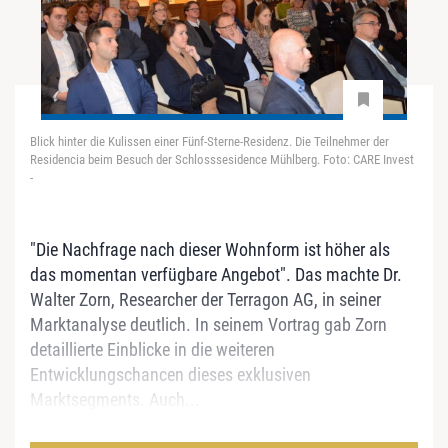
Blick hinter die Kulissen einer Fünf-Sterne-Residenz. Die Teilnehmer der
Residencia beim Besuch der Schlosssesidence Mühlberg. Foto: CARE Invest
-
"Die Nachfrage nach dieser Wohnform ist höher als
das momentan verfügbare Angebot". Das machte Dr.
Walter Zorn, Researcher der Terragon AG, in seiner
Marktanalyse deutlich. In seinem Vortrag gab Zorn
detaillierte Einblicke in die weiteren
Entwicklungschancen dieses exklusiven
Marktsegments. Auch...