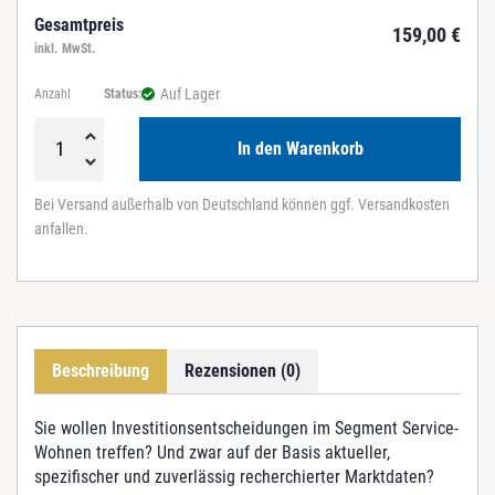
Gesamtpreis
159,00
€
inkl. MwSt.
Auf Lager
Anzahl
Status:
In den Warenkorb
S
e
Bei Versand außerhalb von Deutschland können ggf. Versandkosten
r
anfallen.
v
i
c
e
-
W
Beschreibung
Rezensionen (0)
o
h
n
Sie wollen Investitionsentscheidungen im Segment Service-
e
Wohnen treffen? Und zwar auf der Basis aktueller,
n
spezifischer und zuverlässig recherchierter Marktdaten?