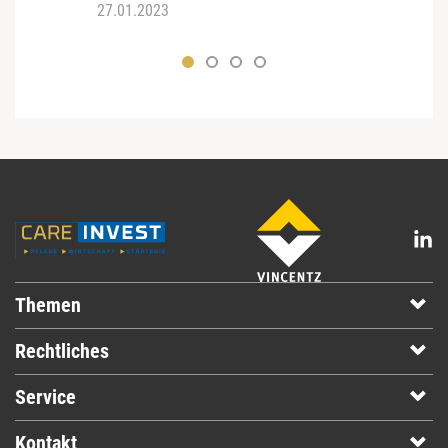
27.01.2023
31.03
Themen
Rechtliches
Service
Kontakt