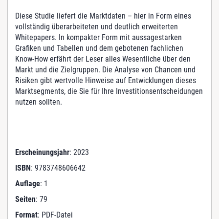
f
ü
Diese Studie liefert die Marktdaten – hier in Form eines
r
vollständig überarbeiteten und deutlich erweiterten
S
Whitepapers. In kompakter Form mit aussagestarken
e
Grafiken und Tabellen und dem gebotenen fachlichen
n
Know-How erfährt der Leser alles Wesentliche über den
i
Markt und die Zielgruppen. Die Analyse von Chancen und
o
Risiken gibt wertvolle Hinweise auf Entwicklungen dieses
r
Marktsegments, die Sie für Ihre Investitionsentscheidungen
e
nutzen sollten.
n
M
e
n
Erscheinungsjahr
: 2023
g
e
ISBN
: 9783748606642
Auflage
: 1
Seiten
: 79
Format
: PDF-Datei