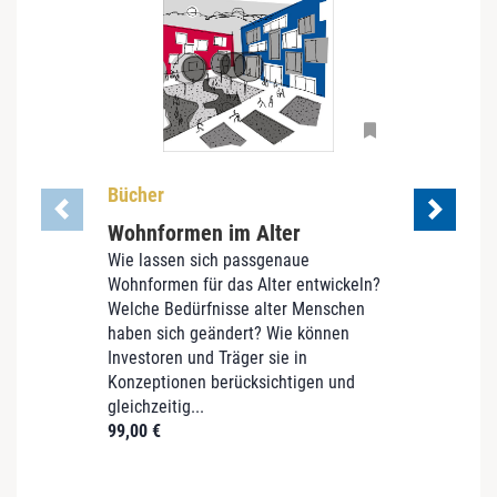
Bücher
Down
Wohnformen im Alter
Lebe
Wie lassen sich passgenaue
Die Pf
Wohnformen für das Alter entwickeln?
Deutsc
Welche Bedürfnisse alter Menschen
Neue 
haben sich geändert? Wie können
gesel
Investoren und Träger sie in
und s
Konzeptionen berücksichtigen und
Chance
gleichzeitig...
249,0
99,00
€