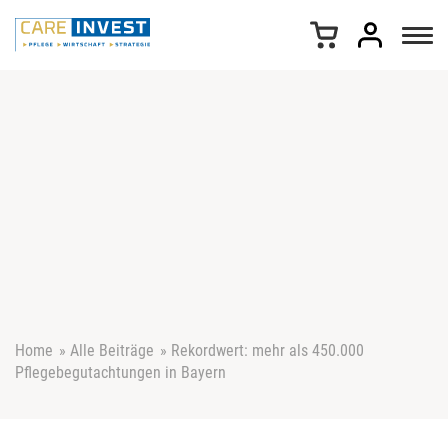
Z
u
m
I
n
h
a
l
t
s
p
r
i
n
g
e
Home
»
Alle Beiträge
»
Rekordwert: mehr als 450.000
n
Pflegebegutachtungen in Bayern