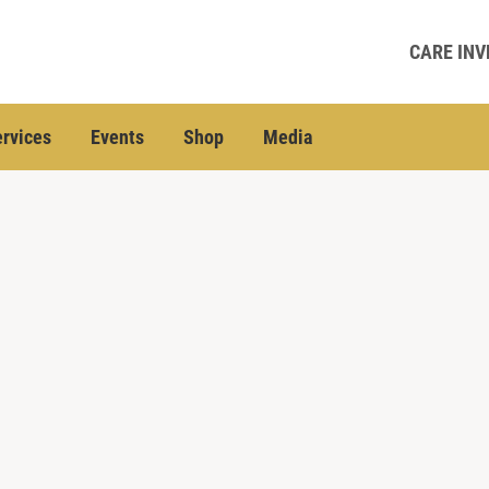
CARE INV
rvices
Events
Shop
Media