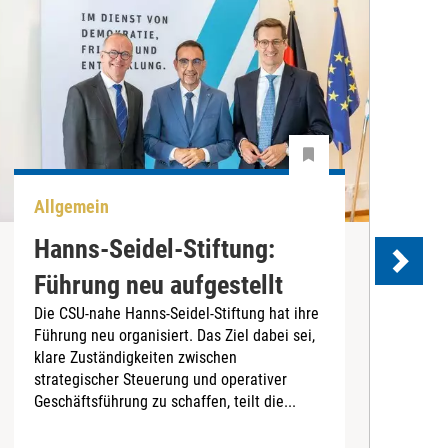
Allgemein
P
Hanns-Seidel-Stiftung:
Führung neu aufgestellt
Die CSU-nahe Hanns-Seidel-Stiftung hat ihre
Führung neu organisiert. Das Ziel dabei sei,
D
klare Zuständigkeiten zwischen
B
strategischer Steuerung und operativer
L
Geschäftsführung zu schaffen, teilt die...
G
r