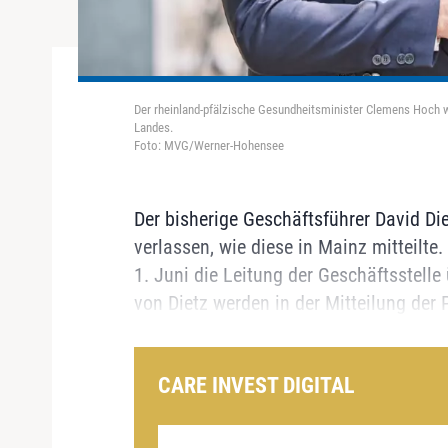
Der rheinland-pfälzische Gesundheitsminister Clemens Hoch w
Landes.
Foto: MVG/Werner-Hohensee
Der bisherige Geschäftsführer David Di
verlassen, wie diese in Mainz mitteilt
1. Juni die Leitung der Geschäftsstell
von Dietz werden in der Mitteilung der 
CARE INVEST DIGITAL