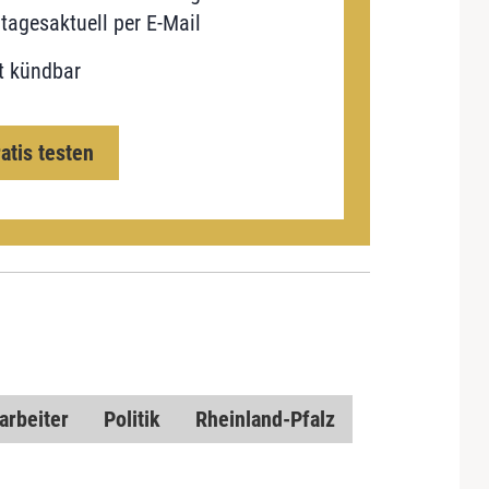
tagesaktuell per E-Mail
t kündbar
ratis testen
arbeiter
Politik
Rheinland-Pfalz