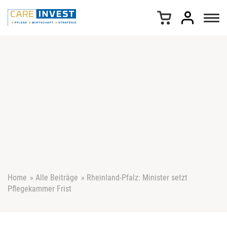
Z
u
m
I
n
h
a
l
t
s
p
r
i
n
g
e
Home
»
Alle Beiträge
»
Rheinland-Pfalz: Minister setzt
n
Pflegekammer Frist