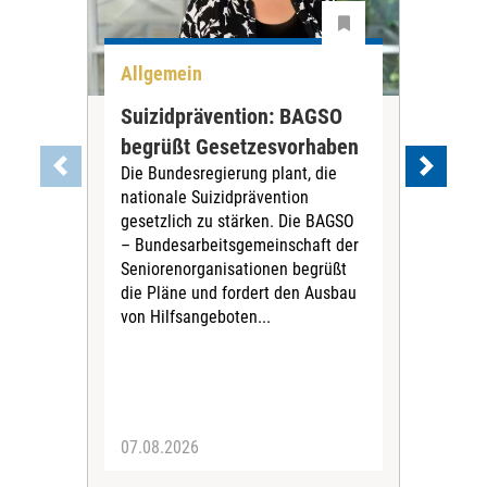
Allgemein
All
Suizidprävention: BAGSO
Deb
begrüßt Gesetzesvorhaben
Dia
Die Bundesregierung plant, die
Ste
nationale Suizidprävention
„Ein
gesetzlich zu stärken. Die BAGSO
zum 
– Bundesarbeitsgemeinschaft der
Fac
Seniorenorganisationen begrüßt
soz
die Pläne und fordert den Ausbau
Wehr
von Hilfsangeboten...
Sabi
der 
07.08.2026
07.