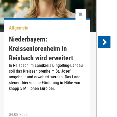
Allgemein
A
Niederbayern:
Kreisseniorenheim in
Reisbach wird erweitert
In Reisbach im Landkreis Dingolfing-Landau
D
soll das Kreisseniorenheim St. Josef
i
umgebaut und erweitert werden. Das Land
i
steuert hierzu eine Förderung in Höhe von
K
knapp 5 Millionen Euro bei.
a
04.08.2026
3