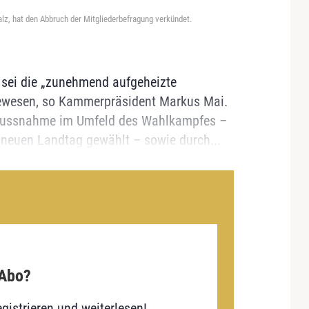
z, hat den Abbruch der Mitgliederbefragung verkündet.
 sei die „zunehmend aufgeheizte
wesen, so Kammerpräsident Markus Mai.
nflussnahme im Umfeld des Wahlkampfes –
 neuen Landtag gewählt – sowie durch...
 Abo?
gistrieren und weiterlesen!