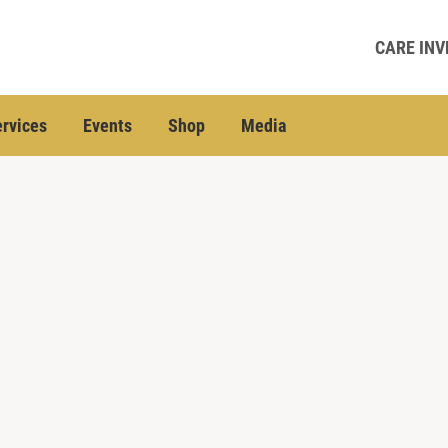
CARE INV
rvices
Events
Shop
Media