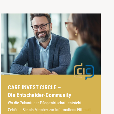
CARE INVEST CIRCLE –
Die Entscheider-Community
Wo die Zukunft der Pflegewirtschaft entsteht
Gehören Sie als Member zur Informations-Elite mit