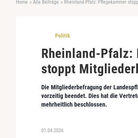
Home
»
Alle Beiträge
»
Rheinland-Pfalz: Pflegekammer stopp
Politik
Rheinland-Pfalz:
stoppt Mitgliede
Die Mitgliederbefragung der Landesp
vorzeitig beendet. Dies hat die Vertr
mehrheitlich beschlossen.
01.04.2026