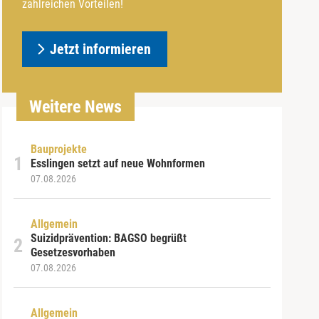
zahlreichen Vorteilen!
Jetzt informieren
Weitere News
Bauprojekte
Esslingen setzt auf neue Wohnformen
07.08.2026
Allgemein
Suizidprävention: BAGSO begrüßt
Gesetzesvorhaben
07.08.2026
Allgemein