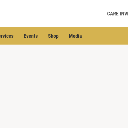
CARE INV
rvices
Events
Shop
Media