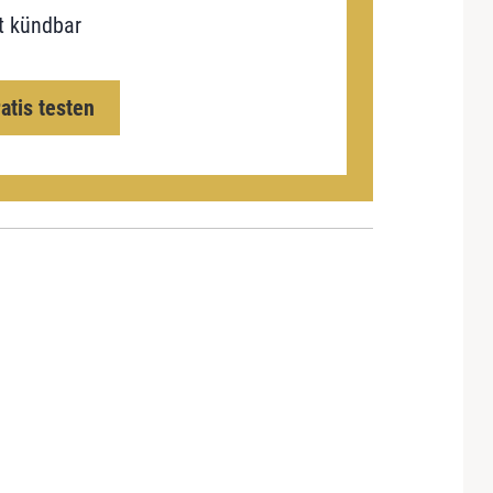
t kündbar
ratis testen