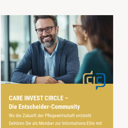
CARE INVEST CIRCLE –
Die Entscheider-Community
Wo die Zukunft der Pflegewirtschaft entsteht
Gehören Sie als Member zur Informations-Elite mit