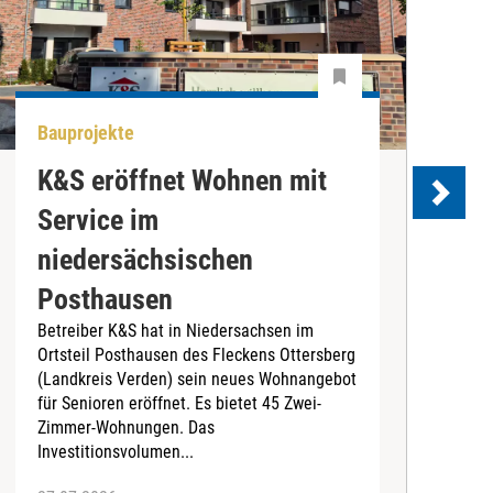
Bauprojekte
A
K&S eröffnet Wohnen mit
Service im
D
niedersächsischen
S
Posthausen
C
e
Betreiber K&S hat in Niedersachsen im
t
Ortsteil Posthausen des Fleckens Ottersberg
B
(Landkreis Verden) sein neues Wohnangebot
für Senioren eröffnet. Es bietet 45 Zwei-
Zimmer-Wohnungen. Das
Investitionsvolumen...