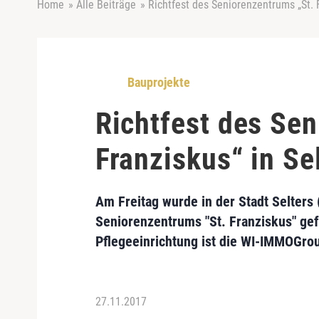
Home
»
Alle Beiträge
»
Richtfest des Seniorenzentrums „St. F
Bauprojekte
Richtfest des Se
Franziskus“ in Se
Am Freitag wurde in der Stadt
Selters
Seniorenzentrums "St. Franziskus"
gef
Pflegeeinrichtung ist die
WI-IMMOGro
27.11.2017