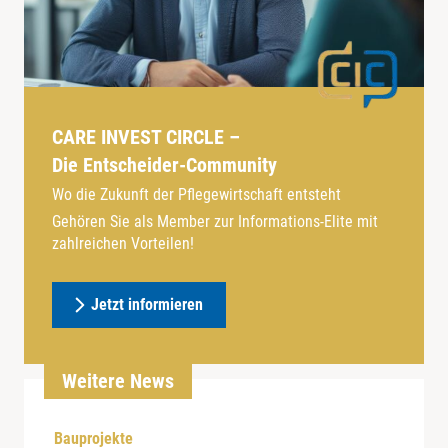
CARE INVEST CIRCLE –
Die Entscheider-Community
Wo die Zukunft der Pflegewirtschaft entsteht
Gehören Sie als Member zur Informations-Elite mit
zahlreichen Vorteilen!
Jetzt informieren
Weitere News
Bauprojekte