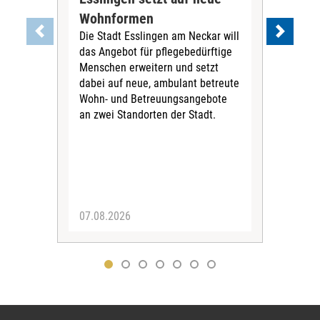
Wohnformen
Cur
Die Stadt Esslingen am Neckar will
Pe
das Angebot für pflegebedürftige
Der 
Menschen erweitern und setzt
im 
dabei auf neue, ambulant betreute
neu
Wohn- und Betreuungsangebote
wird
an zwei Standorten der Stadt.
Com
07.08.2026
04.