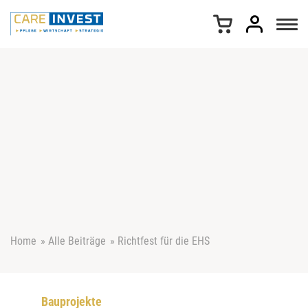
Z
u
m
I
n
h
a
l
t
s
p
r
i
n
g
e
Home
»
Alle Beiträge
»
Richtfest für die EHS
n
Bauprojekte