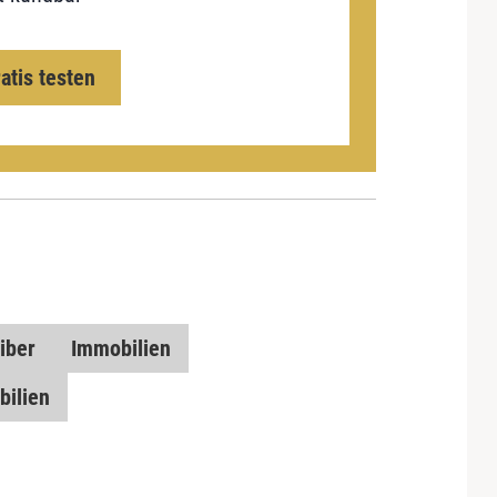
ratis testen
iber
Immobilien
bilien