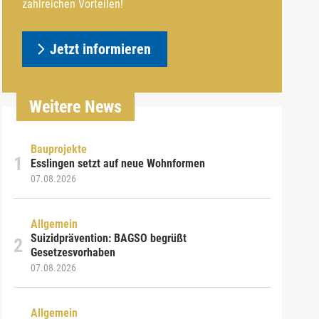
zahlreichen Vorteilen!
Jetzt informieren
Weitere News
Bauprojekte
Esslingen setzt auf neue Wohnformen
07.08.2026
Allgemein
Suizidprävention: BAGSO begrüßt
Gesetzesvorhaben
07.08.2026
Allgemein