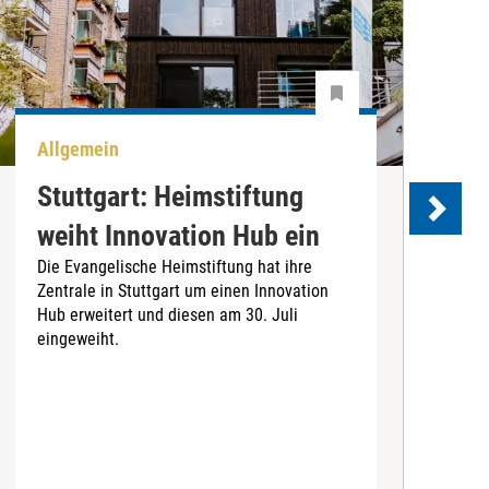
Allgemein
B
Stuttgart: Heimstiftung
weiht Innovation Hub ein
S
Die Evangelische Heimstiftung hat ihre
Zentrale in Stuttgart um einen Innovation
Hub erweitert und diesen am 30. Juli
eingeweiht.
B
O
(
f
Z
I