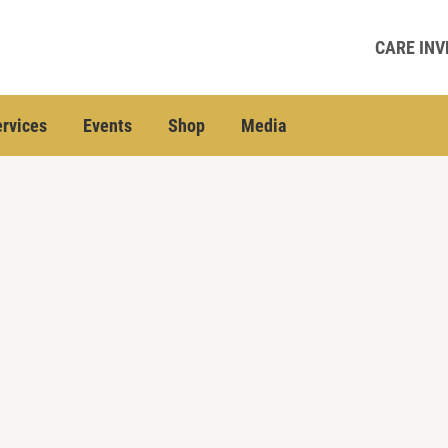
CARE INV
rvices
Events
Shop
Media