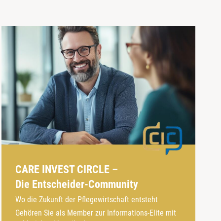
CARE INVEST CIRCLE –
Die Entscheider-Community
Wo die Zukunft der Pflegewirtschaft entsteht
Gehören Sie als Member zur Informations-Elite mit