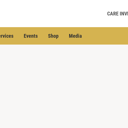
CARE INV
rvices
Events
Shop
Media