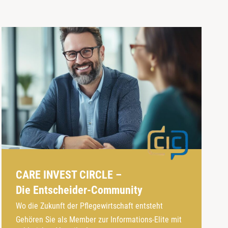
CARE INVEST CIRCLE –
Die Entscheider-Community
Wo die Zukunft der Pflegewirtschaft entsteht
Gehören Sie als Member zur Informations-Elite mit