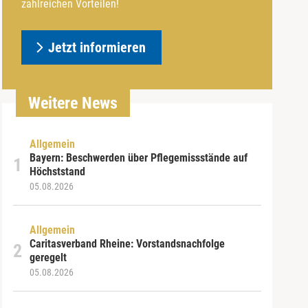
zahlreichen Vorteilen!
Jetzt informieren
Weitere News
Allgemein
Bayern: Beschwerden über Pflegemissstände auf
Höchststand
05.08.2026
Allgemein
Caritasverband Rheine: Vorstandsnachfolge
geregelt
05.08.2026