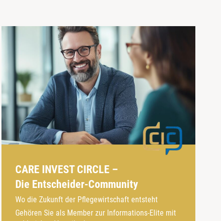
CARE INVEST CIRCLE –
Die Entscheider-Community
Wo die Zukunft der Pflegewirtschaft entsteht
Gehören Sie als Member zur Informations-Elite mit