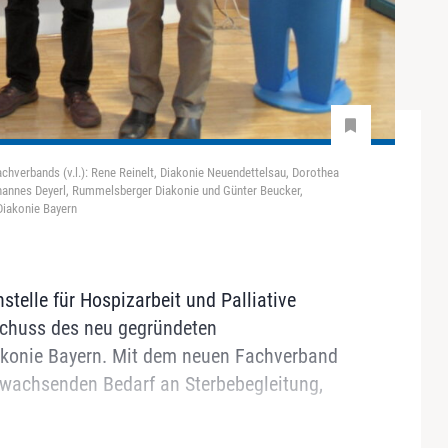
hverbands (v.l.): Rene Reinelt, Diakonie Neuendettelsau, Dorothea
annes Deyerl, Rummelsberger Diakonie und Günter Beucker,
Diakonie Bayern
stelle für Hospizarbeit und Palliative
schuss des neu gegründeten
akonie Bayern. Mit dem neuen Fachverband
n wachsenden Bedarf an Sterbebegleitung,