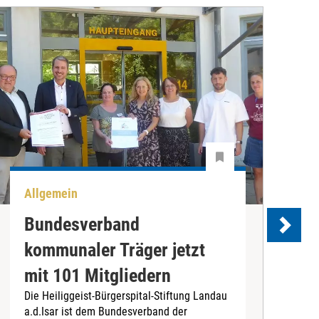
Allgemein
U
Bundesverband
kommunaler Träger jetzt
e
mit 101 Mitgliedern
Die Heiliggeist-Bürgerspital-Stiftung Landau
D
a.d.Isar ist dem Bundesverband der
C