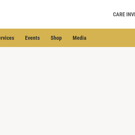
CARE INV
rvices
Events
Shop
Media