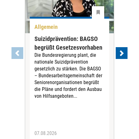
Allgemein
All
Suizidprävention: BAGSO
Deb
begrüßt Gesetzesvorhaben
Dia
Die Bundesregierung plant, die
Ste
nationale Suizidprävention
„Ein
gesetzlich zu stärken. Die BAGSO
zum 
– Bundesarbeitsgemeinschaft der
Fac
Seniorenorganisationen begrüßt
soz
die Pläne und fordert den Ausbau
Wehr
von Hilfsangeboten...
Sabi
der 
07.08.2026
07.