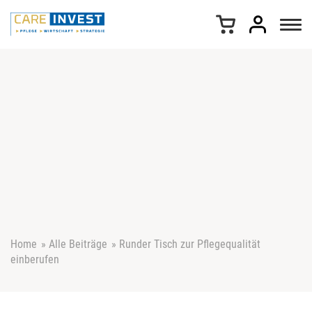
Z
u
m
I
n
h
a
l
t
s
p
r
i
n
g
e
Home
»
Alle Beiträge
»
Runder Tisch zur Pflegequalität
n
einberufen