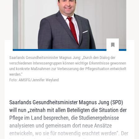
Saarlands Gesundheitsminister Magnus Jung: „Durch den Dialog der
verschiedenen Interessengruppen können wichtige Erkenntnisse gewonnen
und konkrete Maßnahmen zur Verbesserung der Pflegesituation entwickelt
werden.“
Foto: AMSFG/Jennifer Weyland
Saarlands Gesundheitsminister Magnus Jung (SPD)
will nun „zeitnah mit allen Beteiligten die Situation der
Pflege im Land besprechen, die Studienergebnisse
analysieren und gemeinsam dort neue Ansätze
entwickeln, wo sie für notwendig erachtet werden“. Der