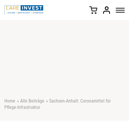
Z
u
m
I
n
h
a
l
t
s
p
r
i
n
g
e
Home
»
Alle Beiträge
»
Sachsen-Anhalt: Coronamittel für
n
Pflege-Infrastruktur