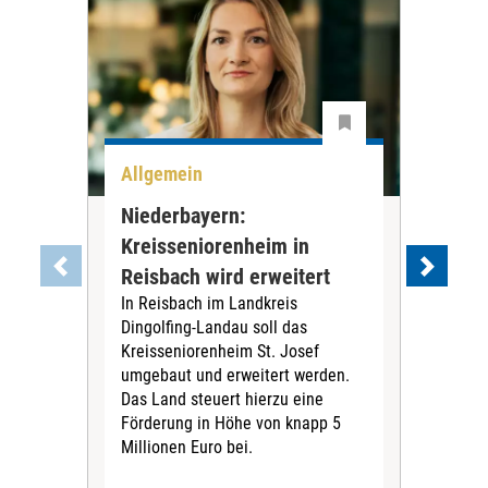
Allgemein
All
Niederbayern:
DAK
Kreisseniorenheim in
Pr
Reisbach wird erweitert
Ko
In Reisbach im Landkreis
Die
Dingolfing-Landau soll das
Gesu
Kreisseniorenheim St. Josef
Jah
umgebaut und erweitert werden.
Alle
Das Land steuert hierzu eine
Kra
Förderung in Höhe von knapp 5
Kass
Millionen Euro bei.
insg
Euro