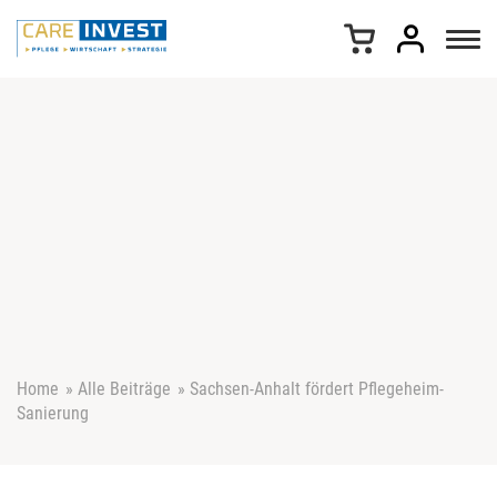
Z
u
m
I
n
h
a
l
t
s
p
r
i
n
g
e
Home
»
Alle Beiträge
»
Sachsen-Anhalt fördert Pflegeheim-
n
Sanierung