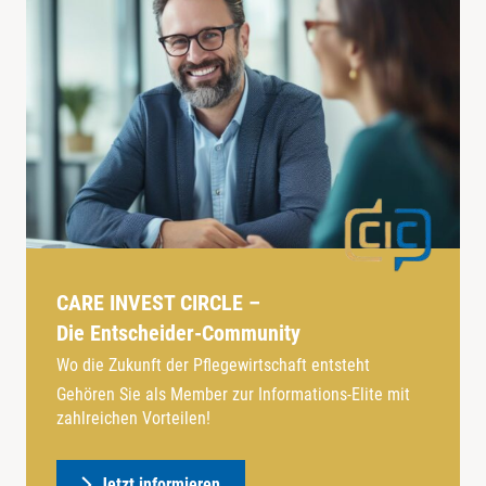
CARE INVEST CIRCLE –
Die Entscheider-Community
Wo die Zukunft der Pflegewirtschaft entsteht
Gehören Sie als Member zur Informations-Elite mit
zahlreichen Vorteilen!
Jetzt informieren