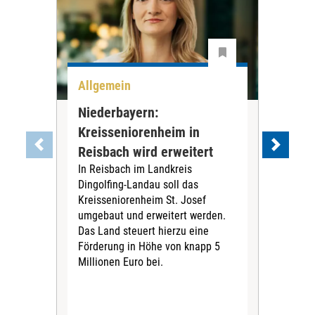
Allgemein
All
Niederbayern:
DAK
Kreisseniorenheim in
Pr
Reisbach wird erweitert
Ko
In Reisbach im Landkreis
Die
Dingolfing-Landau soll das
Gesu
Kreisseniorenheim St. Josef
Jah
umgebaut und erweitert werden.
Alle
Das Land steuert hierzu eine
Kra
Förderung in Höhe von knapp 5
Kass
Millionen Euro bei.
insg
Euro