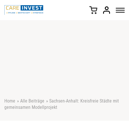
Z
u
m
I
n
h
a
l
t
s
p
r
i
n
g
e
Home
»
Alle Beiträge
»
Sachsen-Anhalt: Kreisfreie Städte mit
n
gemeinsamen Modellprojekt