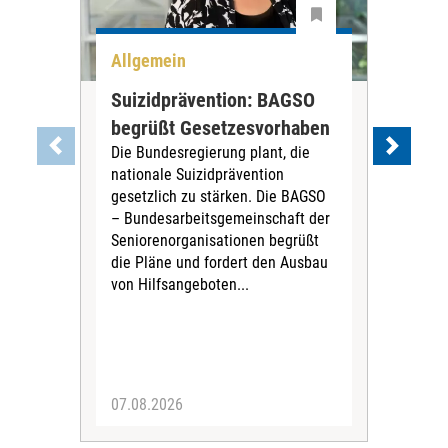
Allgemein
All
Suizidprävention: BAGSO
Deb
begrüßt Gesetzesvorhaben
Dia
Die Bundesregierung plant, die
Ste
nationale Suizidprävention
„Ein
gesetzlich zu stärken. Die BAGSO
zum 
– Bundesarbeitsgemeinschaft der
Fac
Seniorenorganisationen begrüßt
soz
die Pläne und fordert den Ausbau
Wehr
von Hilfsangeboten...
Sabi
der 
07.08.2026
07.