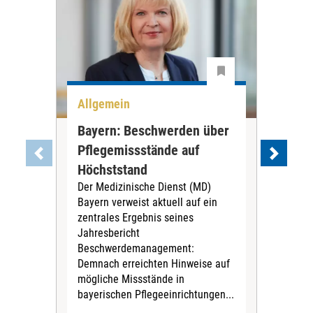
Allgemein
All
Bayern: Beschwerden über
Car
Pflegemissstände auf
Vor
Höchststand
ger
Der Medizinische Dienst (MD)
Der 
Bayern verweist aktuell auf ein
Nac
zentrales Ergebnis seines
202
Jahresbericht
Vors
Beschwerdemanagement:
Ste
Demnach erreichten Hinweise auf
den 
mögliche Missstände in
Vors
bayerischen Pflegeeinrichtungen...