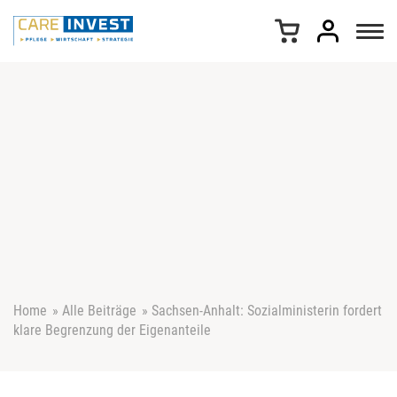
Z
u
m
I
n
h
a
l
t
s
p
r
i
n
g
e
Home
»
Alle Beiträge
»
Sachsen-Anhalt: Sozialministerin fordert
n
klare Begrenzung der Eigenanteile