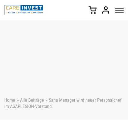
Z
u
m
I
n
h
a
l
t
s
p
r
i
n
g
e
Home
»
Alle Beiträge
»
Sana Manager wird neuer Personalchef
n
im AGAPLESION-Vorstand