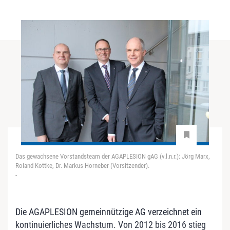
Das gewachsene Vorstandsteam der AGAPLESION gAG (v.l.n.r.): Jörg Marx,
Roland Kottke, Dr. Markus Horneber (Vorsitzender).
-
Die AGAPLESION gemeinnützige AG verzeichnet ein
kontinuierliches Wachstum. Von 2012 bis 2016 stieg