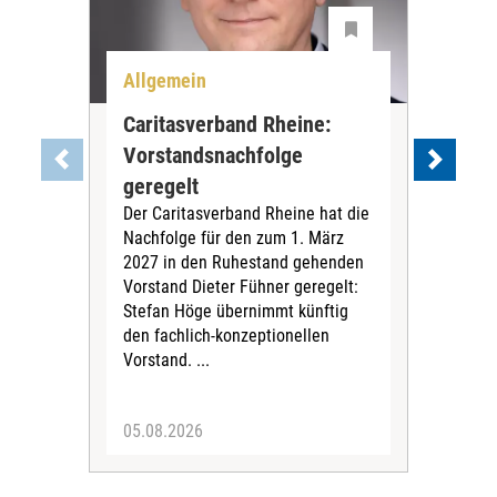
Allgemein
Per
Caritasverband Rheine:
Ge
Vorstandsnachfolge
Lin
geregelt
Ka
Der Caritasverband Rheine hat die
Der 
Nachfolge für den zum 1. März
Bun
2027 in den Ruhestand gehenden
Car
Vorstand Dieter Fühner geregelt:
deu
Stefan Höge übernimmt künftig
grun
den fachlich-konzeptionellen
künd
Vorstand. ...
der
dras
05.08.2026
28.