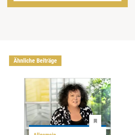
Ähnliche Beiträge
Allgemein
All