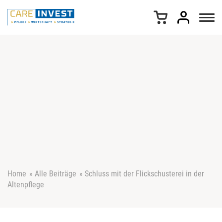
Z
u
m
I
n
h
a
l
t
s
p
r
i
n
g
e
Home
»
Alle Beiträge
»
Schluss mit der Flickschusterei in der
n
Altenpflege