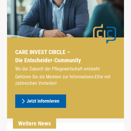
CARE INVEST CIRCLE –
Die Entscheider-Community
Wo die Zukunft der Pflegewirtschaft entsteht
Gehören Sie als Member zur Informations-Elite mit
zahlreichen Vorteilen!
Jetzt informieren
Weitere News