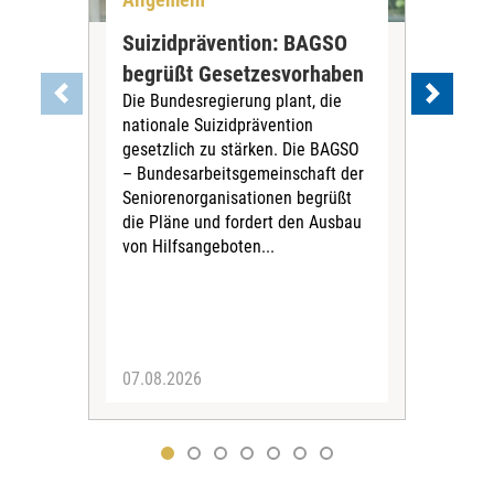
Suizidprävention: BAGSO
Deb
begrüßt Gesetzesvorhaben
Dia
Die Bundesregierung plant, die
Ste
nationale Suizidprävention
„Ein
gesetzlich zu stärken. Die BAGSO
zum 
– Bundesarbeitsgemeinschaft der
Fac
Seniorenorganisationen begrüßt
soz
die Pläne und fordert den Ausbau
Wehr
von Hilfsangeboten...
Sabi
der 
07.08.2026
07.