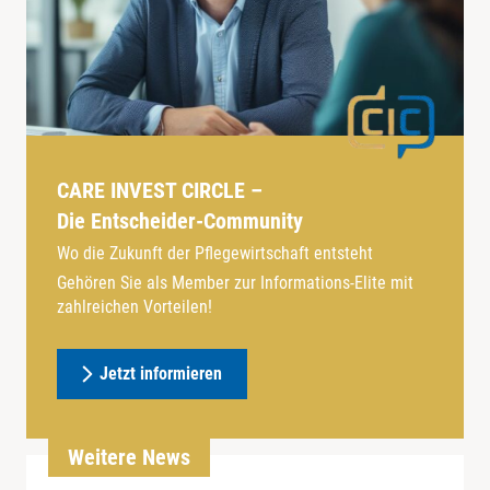
CARE INVEST CIRCLE –
Die Entscheider-Community
Wo die Zukunft der Pflegewirtschaft entsteht
Gehören Sie als Member zur Informations-Elite mit
zahlreichen Vorteilen!
Jetzt informieren
Weitere News