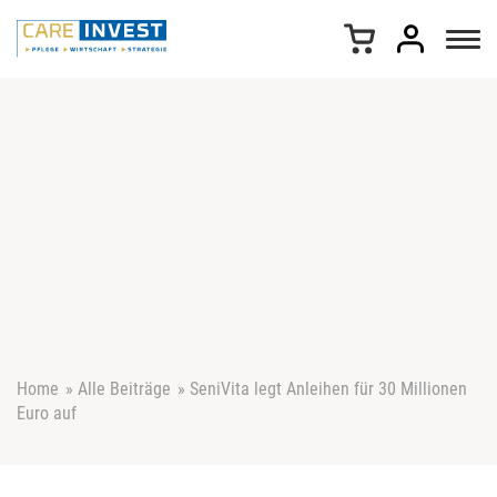
Z
u
m
I
n
h
a
l
t
s
p
r
i
n
g
e
Home
»
Alle Beiträge
»
SeniVita legt Anleihen für 30 Millionen
n
Euro auf