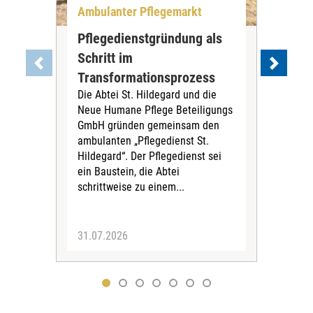
Ambulanter Pflegemarkt
Unt
Pflegedienstgründung als
AWO
Schritt im
Eig
Der 
Transformationsprozess
Krei
Die Abtei St. Hildegard und die
Biel
Neue Humane Pflege Beteiligungs
Amts
GmbH gründen gemeinsam den
Dur
ambulanten „Pflegedienst St.
Eig
Hildegard“. Der Pflegedienst sei
bean
ein Baustein, die Abtei
Verf
schrittweise zu einem...
31.07.2026
30.